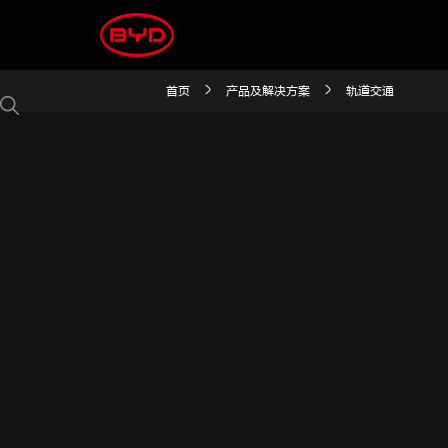
首页
产品及解决方案
轨道交通
轨道交通
乘用车
商用车
电池
电子
比亚迪王朝
比亚迪海洋
方程豹
腾势